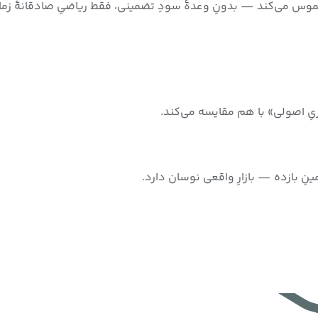
لموس می‌کند — بدونِ وعدهٔ سودِ تضمینی، فقط ریاضیِ صادقانهٔ زما
ریِ اصولی» با هم مقایسه می‌کند.
نِ بازده — بازارِ واقعی نوسان دارد.