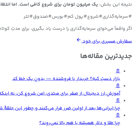
نتیجه این بخش:
یک میلیون تومان برای شروع کافی است. اما انتظار
#
سرمایه‌گذاری
#
شروع
#
پول کم
#
بورس
#
صندوق
#
تتر
اگر واقعاً می‌خوای سرمایه‌گذاری را درست یاد بگیری، برای مدتِ کو
سفارش مسیری برای خود
جدیدترین مقاله‌ها
📄
بازار دستِ کیه؟ خریدار یا فروشنده — بدونِ یک خط کد
📄
آموزشِ ارز دیجیتال از صفر برای مبتدی: امن شروع کن، نه این
📄
چرا ایرانی‌ها بعد از اولین ضرر فرار می‌کنند و چطور این حلقهٔ
📄
چرا طلا و دلار همیشه با هم بالا نمی‌روند؟