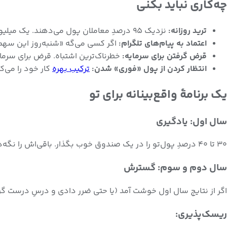
چه‌کاری
نباید
بکنی
ترید روزانه:
نزدیک ۹۵ درصدِ معاملان پول می‌دهند. یک میلیون با کارمزدِ روزانه به سرعت می‌پنجد.
اعتماد به پیام‌های تلگرام:
اگر کسی می‌گه «شنبه‌روز این سهم میره ۳ برابر»، او یا دروغ می‌گه یا نمی‌د
قرض‌ گرفتن برای سرمایه:
خطرناک‌ترین اشتباه. قرض برای سرمای
انتظار کردن از پول «فوری» شدن:
ترکیب بهره
کار خود را می‌کن
یک برنامهٔ واقع‌بینانه برای تو
سال اول: یادگیری
۳۰ تا ۴۰ درصدِ پول‌تو را در یک صندوق خوب بگذار. باقی‌اش را نگه‌دار. اول
سال دوم و سوم: گسترش
اگر از نتایجِ سال اول خوشت آمد (یا حتی ضرر دادی و درسِ درست گرفتی)، باقیِ پول را تقسیم کن. ۵۰ درصد صندوق‌، ۳۰ درص
ریسک‌پذیری: