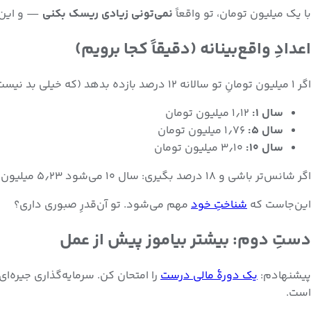
با یک میلیون تومان، تو واقعاً
نمی‌تونی زیادی ریسک بکنی
— و این 
اعدادِ واقع‌بینانه (دقیقاً کجا برویم)
اگر ۱ میلیون تومانِ تو سالانه ۱۲ درصد بازده بدهد (که خیلی بد نیست):
سال ۱:
۱٫۱۲ میلیون تومان
سال ۵:
۱٫۷۶ میلیون تومان
سال ۱۰:
۳٫۱۰ میلیون تومان
اگر شانس‌تر باشی و ۱۸ درصد بگیری: سال ۱۰ می‌شود ۵٫۲۳ میلیون. اما اگر منفی برگردی؟ ممکن است ۶۰۰ هزار بشه.
این‌جاست که
شناختِ خود
مهم می‌شود. تو آن‌قدرِ صبوری داری؟
دستِ دوم: بیشتر بیاموز پیش از عمل
پیشنهادم:
یک دورهٔ مالی درست
را امتحان کن. سرمایه‌گذاری جیره‌ا
است.